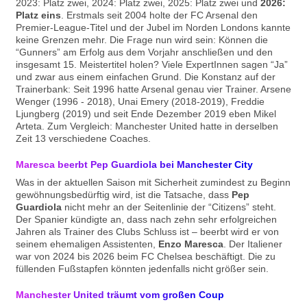
2023: Platz zwei, 2024: Platz zwei, 2025: Platz zwei und
2026:
Platz eins
. Erstmals seit 2004 holte der FC Arsenal den
Premier-League-Titel und der Jubel im Norden Londons kannte
keine Grenzen mehr. Die Frage nun wird sein: Können die
“Gunners” am Erfolg aus dem Vorjahr anschließen und den
insgesamt 15. Meistertitel holen? Viele ExpertInnen sagen “Ja”
und zwar aus einem einfachen Grund. Die Konstanz auf der
Trainerbank: Seit 1996 hatte Arsenal genau vier Trainer. Arsene
Wenger (1996 - 2018), Unai Emery (2018-2019), Freddie
Ljungberg (2019) und seit Ende Dezember 2019 eben Mikel
Arteta. Zum Vergleich: Manchester United hatte in derselben
Zeit 13 verschiedene Coaches.
Maresca beerbt Pep Guardiola bei Manchester City
Was in der aktuellen Saison mit Sicherheit zumindest zu Beginn
gewöhnungsbedürftig wird, ist die Tatsache, dass
Pep
Guardiola
nicht mehr an der Seitenlinie der “Citizens” steht.
Der Spanier kündigte an, dass nach zehn sehr erfolgreichen
Jahren als Trainer des Clubs Schluss ist – beerbt wird er von
seinem ehemaligen Assistenten,
Enzo Maresca
. Der Italiener
war von 2024 bis 2026 beim FC Chelsea beschäftigt. Die zu
füllenden Fußstapfen könnten jedenfalls nicht größer sein.
Manchester United träumt vom großen Coup