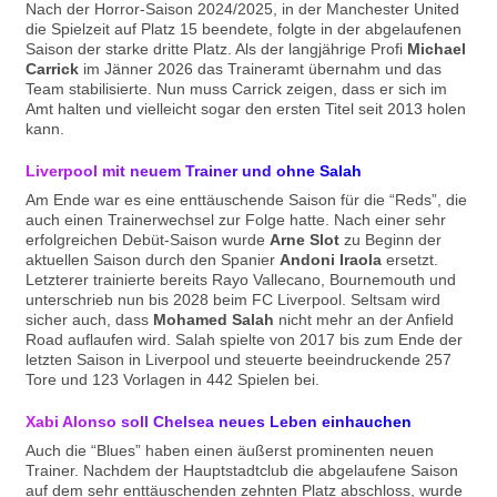
Nach der Horror-Saison 2024/2025, in der Manchester United
die Spielzeit auf Platz 15 beendete, folgte in der abgelaufenen
Saison der starke dritte Platz. Als der langjährige Profi
Michael
Carrick
im Jänner 2026 das Traineramt übernahm und das
Team stabilisierte. Nun muss Carrick zeigen, dass er sich im
Amt halten und vielleicht sogar den ersten Titel seit 2013 holen
kann.
Liverpool mit neuem Trainer und ohne Salah
Am Ende war es eine enttäuschende Saison für die “Reds”, die
auch einen Trainerwechsel zur Folge hatte. Nach einer sehr
erfolgreichen Debüt-Saison wurde
Arne Slot
zu Beginn der
aktuellen Saison durch den Spanier
Andoni Iraola
ersetzt.
Letzterer trainierte bereits Rayo Vallecano, Bournemouth und
unterschrieb nun bis 2028 beim FC Liverpool. Seltsam wird
sicher auch, dass
Mohamed Salah
nicht mehr an der Anfield
Road auflaufen wird. Salah spielte von 2017 bis zum Ende der
letzten Saison in Liverpool und steuerte beeindruckende 257
Tore und 123 Vorlagen in 442 Spielen bei.
Xabi Alonso soll Chelsea neues Leben einhauchen
Auch die “Blues” haben einen äußerst prominenten neuen
Trainer. Nachdem der Hauptstadtclub die abgelaufene Saison
auf dem sehr enttäuschenden zehnten Platz abschloss, wurde