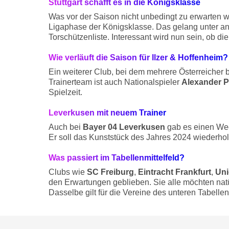
Stuttgart schafft es in die Königsklasse
Was vor der Saison nicht unbedingt zu erwarten wa
Ligaphase der Königsklasse. Das gelang unter an
Torschützenliste. Interessant wird nun sein, ob 
Wie verläuft die Saison für Ilzer & Hoffenheim?
Ein weiterer Club, bei dem mehrere Österreicher be
Trainerteam ist auch Nationalspieler
Alexander P
Spielzeit.
Leverkusen mit neuem Trainer
Auch bei
Bayer 04 Leverkusen
gab es einen Wec
Er soll das Kunststück des Jahres 2024 wiederho
Was passiert im Tabellenmittelfeld?
Clubs wie
SC Freiburg
,
Eintracht Frankfurt
,
Uni
den Erwartungen geblieben. Sie alle möchten natü
Dasselbe gilt für die Vereine des unteren Tabellen