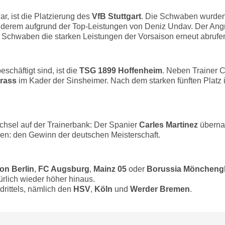
r, ist die Platzierung des
VfB Stuttgart
. Die Schwaben wurden V
derem aufgrund der Top-Leistungen von Deniz Undav. Der Angrei
die Schwaben die starken Leistungen der Vorsaison erneut abruf
schäftigt sind, ist die
TSG 1899 Hoffenheim
. Neben Trainer C
rass
im Kader der Sinsheimer. Nach dem starken fünften Platz i
hsel auf der Trainerbank: Der Spanier
Carles Martinez
überna
len: den Gewinn der deutschen Meisterschaft.
on Berlin
,
FC Augsburg
,
Mainz 05
oder
Borussia Möncheng
rlich wieder höher hinaus.
drittels, nämlich den
HSV
,
Köln
und
Werder Bremen
.