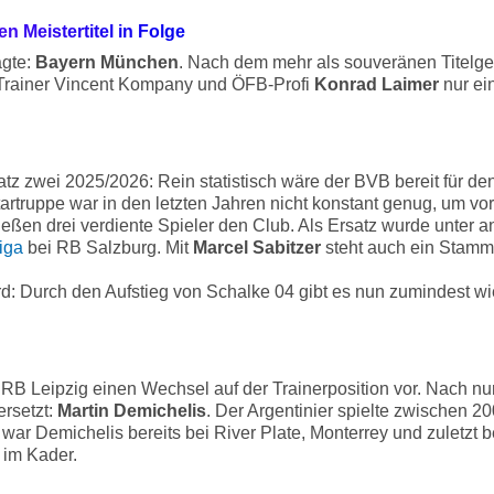
n Meistertitel in Folge
agte:
Bayern München
.
Nach dem mehr als souveränen Titelge
 Trainer Vincent Kompany und ÖFB-Profi
Konrad Laimer
nur ei
n
atz zwei 2025/2026: Rein statistisch wäre der BVB bereit für d
Startruppe war in den letzten Jahren nicht konstant genug, um v
ießen drei verdiente Spieler den Club. Als Ersatz wurde unter
iga
bei RB Salzburg. Mit
Marcel Sabitzer
steht auch ein Stamm
: Durch den Aufstieg von Schalke 04 gibt es nun zumindest wi
 RB Leipzig einen Wechsel auf der Trainerposition vor. Nach n
rsetzt:
Martin Demichelis
. Der Argentinier spielte zwischen 
 war Demichelis bereits bei River Plate, Monterrey und zuletzt 
 im Kader.