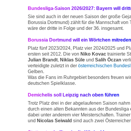
Bundesliga-Saison 2026/2027: Bayern will dritte
Sie sind auch in der neuen Saison der große Gej
Borussia Dortmund) zählt für die Mannschaft von
wäre der dritte in Folge und der 36. insgesamt.
Borussia Dortmund will ein Wörtchen mitrede
Platz fünf 2023/2024, Platz vier 2024/2025 und Pl
ersten seit 2012. Die von
Niko Kovac
trainierte 
Julian Brandt
,
Niklas Süle
und
Salih Öczan
verl
verteidigte zuletzt in der
österreichischen Bundesl
Gelben.
Was die Fans im Ruhrgebiet besonders freuen wird
deutschen Spielklasse.
Demichelis soll Leipzig nach oben führen
Trotz Platz drei in der abgelaufenen Saison nahm
durch einen alten Bekannten aus der Bundesliga e
dabei unter anderem vier Meisterschaften. Trainer
und
Nicolas Seiwald
sind auch zwei Österreicher