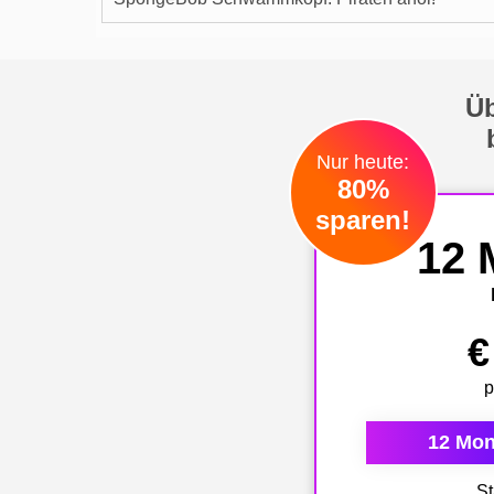
Üb
Nur heute:
80%
sparen!
12 
€
p
12 Mon
St