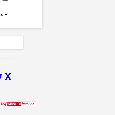
ls
y X