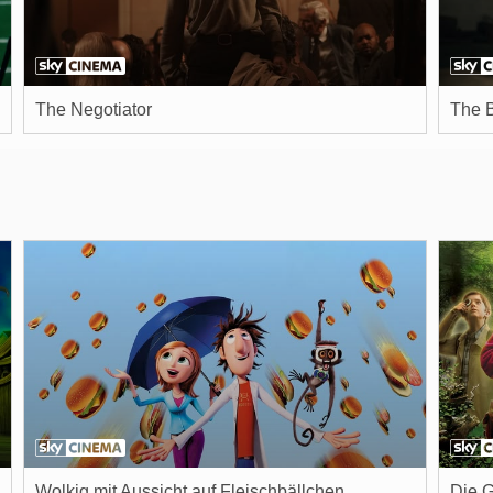
The Negotiator
The 
Wolkig mit Aussicht auf Fleischbällchen
Die G