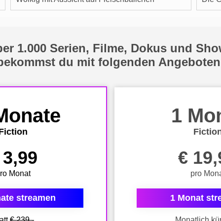
er 1.000 Serien, Filme, Dokus und Sh
bekommst du mit folgenden Angeboten
Monate
1 Mo
Fiction
Fictio
 3,99
€ 19,
ro Monat
pro Mon
ate streamen
1 Monat st
att
€ 239,-
Monatlich kü