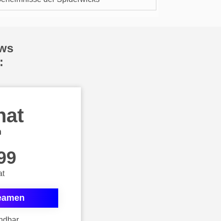
ows
:
nat
n
99
at
reamen
ndbar.