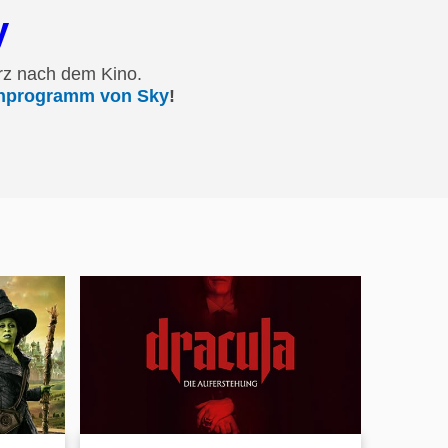
y
rz nach dem Kino.
onprogramm von Sky
!