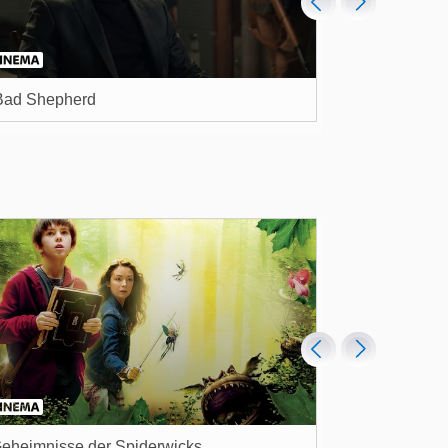
Bad Shepherd
Last Breath
eheimnisse der Spiderwicks
Pets