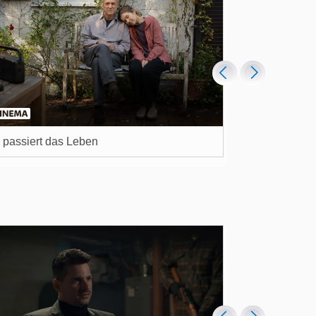
passiert das Leben
The Smashing 