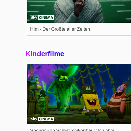
Him - Der Größte aller Zeiten
Kinderfilme
SpongeBob Schwammkopf: Piraten ahoi!