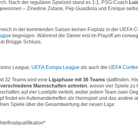
urch. Nach der regulären Spielzeit stand es 1:1. PSG-Coach
Lui
r gewonnen – Zinedine Zidane, Pep Guardiola und Enrique selbst 
terreich in der kommenden Saison keinen Fixplatz in der UEF
eague
begnügen. Während die Steirer erst im Playoff am norweg
lub Brügge Schluss.
pions League,
UEFA Europa League
als auch die
UEFA Confer
t 32 Teams wird eine
Ligaphase mit 36 Teams
stattfinden. H
 verschiedene Mannschaften antreten
, wovon vier Spiele zu
chaften auf vier Lostöpfe verteilt, wobei jedem Team zwei Geg
findet ein Aufeinandertreffen als Heimspiel und das andere als
elnen Spiele über die Gesamtwertung der neuen Liga:
elfinalqualifikation*