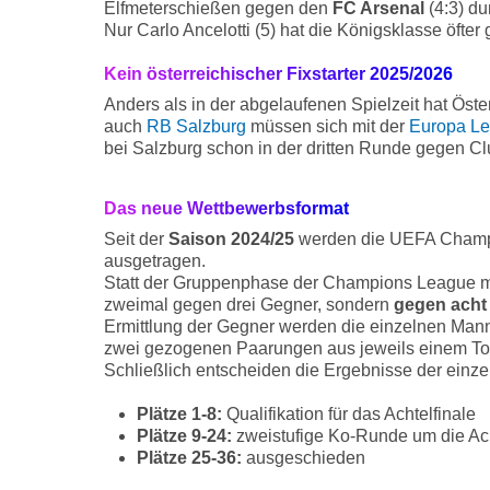
Elfmeterschießen gegen den
FC Arsenal
(4:3) d
Nur Carlo Ancelotti (5) hat die Königsklasse öfte
Kein österreichischer Fixstarter 2025/2026
Anders als in der abgelaufenen Spielzeit hat Ös
auch
RB Salzburg
müssen sich mit der
Europa L
bei Salzburg schon in der dritten Runde gegen C
Das neue Wettbewerbsformat
Seit der
Saison 2024/25
werden die UEFA Cham
ausgetragen.
Statt der Gruppenphase der Champions League mi
zweimal gegen drei Gegner, sondern
gegen acht
Ermittlung der Gegner werden die einzelnen Manns
zwei gezogenen Paarungen aus jeweils einem Topf 
Schließlich entscheiden die Ergebnisse der einz
Plätze 1-8:
Qualifikation für das Achtelfinale
Plätze 9-24:
zweistufige Ko-Runde um die Acht
Plätze 25-36:
ausgeschieden