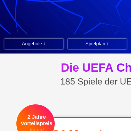
Angebote ↓
Spielplan ↓
Die UEFA Ch
185 Spiele der U
2 Jahre
Vorteilspreis
holen!