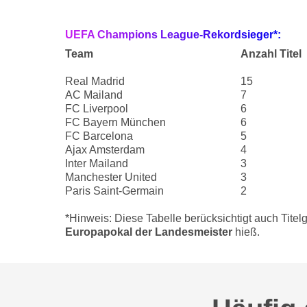
UEFA Champions League-Rekordsieger*:
Team
Anzahl Titel
Real Madrid
15
AC Mailand
7
FC Liverpool
6
FC Bayern München
6
FC Barcelona
5
Ajax Amsterdam
4
Inter Mailand
3
Manchester United
3
Paris Saint-Germain
2
*Hinweis: Diese Tabelle berücksichtigt auch Tite
Europapokal der Landesmeister
hieß.