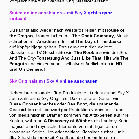
Vorgeschichte zum Stephen King Klassiker erzählt.
Serien online anschauen – mit Sky X geht’s ganz
einfach!
Du kannst also wieder nach Westeros reisen mit
House of
the Dragon
, Tränen lachen mit
The Chair Company
, Musik
schreiben mit
Amadeus
oder mit
The Day of The Jackal
auf Kopfgeldjagd gehen. Dazu erwarten dich weitere
Klassiker der TV-Geschichte wie
The Rookie
sowie der Sex
And The City-Fortsetzung
And Just Like That
,
Hits wie
The
Penguin
und vieles mehr – selbstverständlich alles in
HD
und On Demand
!
Sky Originals mit Sky X online anschauen
Neben internationalen Top-Produktionen findest du bei Sky X
auch zahlreiche Sky Originals. Dazu gehören Serien wie
Diese Ochsenknechts
oder
Das Boot
, die spannende
Geschichten mit hochwertiger Produktion verbinden. Fans
von medizinischen Dramen kommen mit
Arzt-Serien
auf ihre
Kosten, während
A Discovery of Witches
als Fantasy-Serie
magische und mystische Elemente vereint. Egal, ob du
brandneue Serien-Hits oder zeitlose Klassiker suchst – mit
Sky X hast du jederzeit Zugriff auf die besten Inhalte in