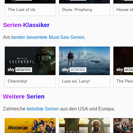
The Last of Us
Dune: Prophecy
House of
Serien-Klassiker
Am
besten bewertete Must-See-Serien
.
Chernobyl
Lass es, Larry!
The Pen
Weitere Serien
Zahlreiche
beliebte Serien
aus den USA und Europa.