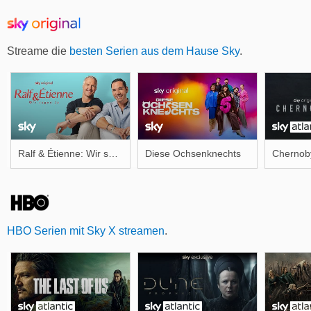
Streame die
besten Serien aus dem Hause Sky
.
Ralf & Étienne: Wir sagen Ja
Diese Ochsenknechts
Chernob
HBO Serien mit Sky X streamen
.