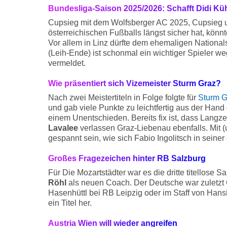
Bundesliga-Saison 2025/2026: Schafft Didi Kü
Cupsieg mit dem Wolfsberger AC 2025, Cupsieg un
österreichischen Fußballs längst sicher hat, könnt
Vor allem in Linz dürfte dem ehemaligen Nationals
(Leih-Ende) ist schonmal ein wichtiger Spieler w
vermeldet.
Wie präsentiert sich Vizemeister Sturm Graz?
Nach zwei Meistertiteln in Folge folgte für
Sturm G
und gab viele Punkte zu leichtfertig aus der Hand
einem Unentschieden. Bereits fix ist, dass Langze
Lavalee
verlassen Graz-Liebenau ebenfalls. Mit 
gespannt sein, wie sich Fabio Ingolitsch in seine
Großes Fragezeichen hinter RB Salzburg
Für Die Mozartstädter war es die dritte titellose
Röhl
als neuen Coach. Der Deutsche war zuletzt 
Hasenhüttl bei RB Leipzig oder im Staff von Hans
ein Titel her.
Austria Wien will wieder angreifen