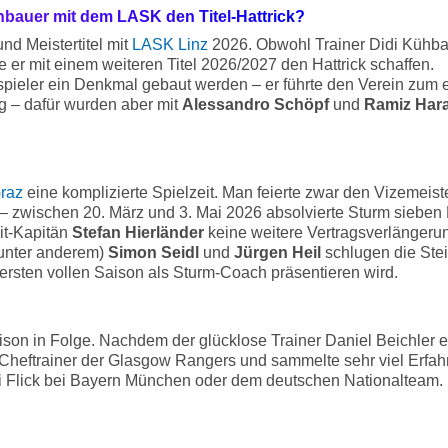
hbauer mit dem LASK den Titel-Hattrick?
d Meistertitel mit
LASK Linz
2026. Obwohl Trainer Didi Kühba
e er mit einem weiteren Titel 2026/2027 den Hattrick schaffen.
pieler ein Denkmal gebaut werden – er führte den Verein zum ers
eg – dafür wurden aber mit
Alessandro Schöpf
und
Ramiz Har
raz
eine komplizierte Spielzeit. Man feierte zwar den Vizemeister
 – zwischen 20. März und 3. Mai 2026 absolvierte Sturm sieben P
it-Kapitän
Stefan Hierländer
keine weitere Vertragsverlänger
(unter anderem)
Simon Seidl
und
Jürgen Heil
schlugen die Stei
r ersten vollen Saison als Sturm-Coach präsentieren wird.
 Saison in Folge. Nachdem der glücklose Trainer Daniel Beichler 
Cheftrainer der Glasgow Rangers und sammelte sehr viel Erfah
i Flick bei Bayern München oder dem deutschen Nationalteam. Fü