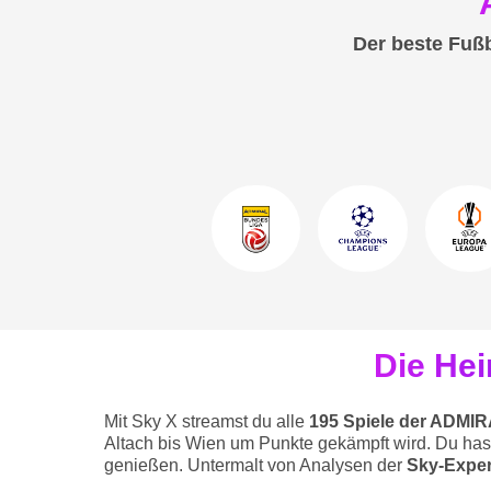
48
59
49
00
Der beste Fußb
50
51
52
53
54
55
56
57
58
59
00
Die He
Mit Sky X streamst du alle
195 Spiele der ADMIR
Altach bis Wien um Punkte gekämpft wird. Du hast 
genießen. Untermalt von Analysen der
Sky-Expe