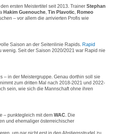
en ersten Meistertitel seit 2013. Trainer
Stephan
wa
Hakim Guenouche
,
Tin Plavotic
,
Romeo
hen – vor allem die arrivierten Profis wie
volle Saison an der Seitenlinie Rapids.
Rapid
 zu wenig. Seit der Saison 2020/2021 war Rapid nie
s – in der Meistergruppe. Genau dorthin soll sie
rnimmt zum dritten Mal nach 2018-2021 und 2022-
ch sein, wie sich die Mannschaft ohne ihren
 – punktegleich mit dem
WAC
. Die
en und ehemaliger österreichischer
eren, um gar nicht erst in den Abstiegsstrudel zu