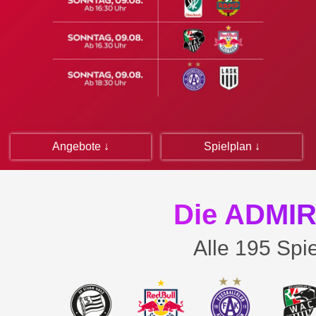
00
01
00
Angebote ↓
Spielplan ↓
02
01
03
02
04
03
Die ADMIR
05
04
06
05
Alle 195 Spie
07
06
08
07
09
08