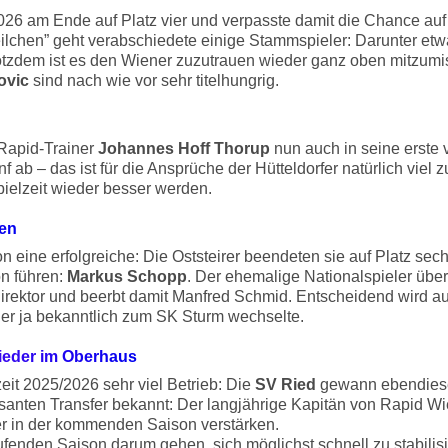
26 am Ende auf Platz vier und verpasste damit die Chance auf d
“Veilchen” geht verabschiedete einige Stammspieler: Darunter et
otzdem ist es den Wiener zuzutrauen wieder ganz oben mitzumisc
ovic
sind nach wie vor sehr titelhungrig.
 Rapid-Trainer
Johannes Hoff Thorup
nun auch in seine erste 
f ab – das ist für die Ansprüche der Hütteldorfer natürlich viel
ielzeit wieder besser werden.
ben
 eine erfolgreiche: Die Oststeirer beendeten sie auf Platz sech
n führen:
Markus Schopp
. Der ehemalige Nationalspieler übe
Direktor und beerbt damit Manfred Schmid. Entscheidend wird au
der ja bekanntlich zum SK Sturm wechselte.
wieder im Oberhaus
eit 2025/2026 sehr viel Betrieb: Die
SV Ried
gewann ebendiese
santen Transfer bekannt: Der langjährige Kapitän von Rapid Wi
ler in der kommenden Saison verstärken.
ufenden Saison darum gehen, sich möglichst schnell zu stabilisi