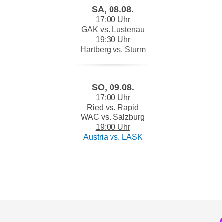
32
SA, 08.08.
43
17:00 Uhr
33
44
GAK vs. Lustenau
34
45
19:30 Uhr
35
Hartberg vs. Sturm
46
36
47
37
48
SO, 09.08.
38
49
17:00 Uhr
39
50
Ried vs. Rapid
40
51
WAC vs. Salzburg
19:00 Uhr
41
52
Austria vs. LASK
42
53
43
54
44
55
45
56
46
57
47
58