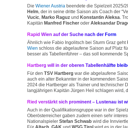
Die
Wiener Austria
beendete die Spielzeit 2025/20
Helm
, der in seine dritte Saison als Coach der 
Vucic
,
Marko Raguz
und
Konstantin Aleksa
. Tr
Kapitän
Manfred Fischer
oder
Aleksandar Drag
Rapid Wien auf der Suche nach der Form
Ähnlich wie Fabio Ingolitsch bei Sturm Graz geht
Wien
schloss die abgelaufene Saison auf Platz fün
besser als Tabellenführer – das soll kommende Sp
Hartberg will in der oberen Tabellenhälfte blei
Für den
TSV Hartberg
war die abgelaufene Saison
auch ein alter Bekannter in der kommenden Saiso
2024 die Hartberger als Trainer und technischer 
langjährigen Kapitän Jürgen Heil schlagen wird, 
Ried verstärkt sich prominent – Lustenau ist 
Auch in der Qualifikationsgruppe war in der Spielz
Oberösterreicher gaben zudem einen sehr interes
Nationalspieler
Stefan Schwab
wird die Innviert
Für
Altach
,
GAK
und
WSG Tirol
wird es in der la