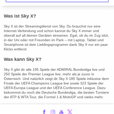
Was ist Sky X?
Sky X ist der Streamingdienst von Sky. Du brauchst nur eine
Internet-Verbindung und schon kannst du Sky X immer und
überall auf all deinen Geräten streamen. Egal, ob du im Zug sitzt,
in der Uni oder mit Freunden im Park – mit Laptop, Tablet und
Smartphone ist dein Lieblingsprogramm dank Sky X nur ein paar
Klicks entfernt.
Was kann Sky X?
Sky X gibt dir alle 195 Spiele der ADMIRAL Bundesliga live und
250 Spiele der Premier League live, mehr als je zuvor in
Österreich. Und natürlich zeigt dir Sky X 185 Spiele inklusive dem
Finale der UEFA Champions League live sowie 323 Spiele der
UEFA Europa League und der UEFA Conference League. Dazu
bekommst du noch die Deutsche Bundesliga, die besten Turniere
der ATP & WTA Tour, die Formel 1 & MotoGP und vieles mehr.