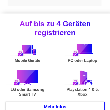
Auf bis zu 4 Geräten
registrieren
Mobile Geräte
PC oder Laptop
LG oder Samsung
Playstation 4 & 5,
Smart TV
Xbox
Mehr Infos