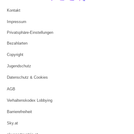
Kontakt
Impressum
Privatsphäre-Einstellungen
Bezahlarten
Copyright
Jugendschutz
Datenschutz & Cookies
AGB
Verhaltenskodex Lobbying
Barrierefreiheit
Sky.at