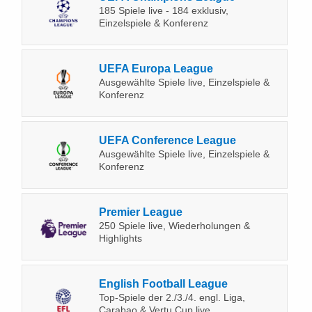
185 Spiele live - 184 exklusiv,
Einzelspiele & Konferenz
UEFA Europa League
Ausgewählte Spiele live, Einzelspiele &
Konferenz
UEFA Conference League
Ausgewählte Spiele live, Einzelspiele &
Konferenz
Premier League
250 Spiele live, Wiederholungen &
Highlights
English Football League
Top-Spiele der 2./3./4. engl. Liga,
Carabao & Vertu Cup live