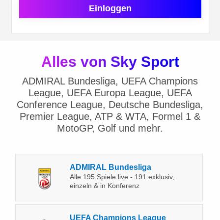
Einloggen
Alles von Sky Sport
ADMIRAL Bundesliga, UEFA Champions
League, UEFA Europa League, UEFA
Conference League, Deutsche Bundesliga,
Premier League, ATP & WTA, Formel 1 &
MotoGP, Golf und mehr.
ADMIRAL Bundesliga
Alle 195 Spiele live - 191 exklusiv,
einzeln & in Konferenz
UEFA Champions League