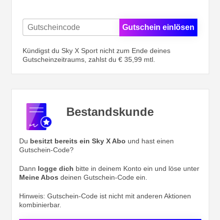
Gutschein einlösen
Kündigst du Sky X Sport nicht zum Ende deines
Gutscheinzeitraums, zahlst du € 35,99 mtl.
Bestandskunde
Du
besitzt bereits ein Sky X Abo
und hast einen
Gutschein-Code?
Dann
logge dich
bitte in deinem Konto ein und löse unter
Meine Abos
deinen Gutschein-Code ein.
Hinweis: Gutschein-Code ist nicht mit anderen Aktionen
kombinierbar.