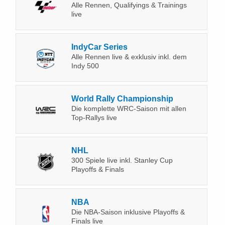
Alle Rennen, Qualifyings & Trainings
live
IndyCar Series
Alle Rennen live & exklusiv inkl. dem
Indy 500
World Rally Championship
Die komplette WRC-Saison mit allen
Top-Rallys live
NHL
300 Spiele live inkl. Stanley Cup
Playoffs & Finals
NBA
Die NBA-Saison inklusive Playoffs &
Finals live