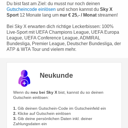
Du bist fast am Ziel: du musst nur noch deinen
Gutscheincode einlösen
und schon kannst du
Sky X
Sport
12 Monate lang um
nur € 25,- / Monat
streamen!
Bei Sky X erwarten dich richtige Leckerbissen: 100%
Live-Sport mit UEFA Champions League, UEFA Europa
League, UEFA Conference League, ADMIRAL
Bundesliga, Premier League, Deutscher Bundesliga, der
ATP & WTA Tour und vielem mehr.
Neukunde
Wenn du
neu bei Sky X
bist, kannst du so deinen
Gutschein einlösen:
1.
Gib deinen Gutschein-Code im Gutscheinfeld ein
2.
Klicke auf Gutschein einlösen
3.
Gib deine persönlichen Daten inkl. deiner
Zahlungsdaten ein