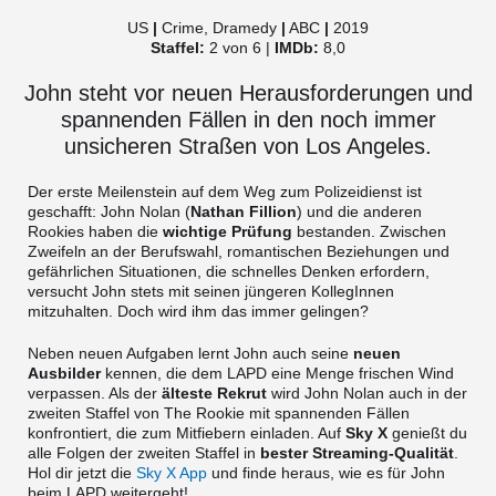
US
|
Crime, Dramedy
|
ABC
|
2019
Staffel:
2 von 6 |
IMDb:
8,0
John steht vor neuen Herausforderungen und
spannenden Fällen in den noch immer
unsicheren Straßen von Los Angeles.
Der erste Meilenstein auf dem Weg zum Polizeidienst ist
geschafft: John Nolan (
Nathan Fillion
) und die anderen
Rookies haben die
wichtige Prüfung
bestanden. Zwischen
Zweifeln an der Berufswahl, romantischen Beziehungen und
gefährlichen Situationen, die schnelles Denken erfordern,
versucht John stets mit seinen jüngeren KollegInnen
mitzuhalten. Doch wird ihm das immer gelingen?
Neben neuen Aufgaben lernt John auch seine
neuen
Ausbilder
kennen, die dem LAPD eine Menge frischen Wind
verpassen. Als der
älteste Rekrut
wird John Nolan auch in der
zweiten Staffel von The Rookie mit spannenden Fällen
konfrontiert, die zum Mitfiebern einladen. Auf
Sky X
genießt du
alle Folgen der zweiten Staffel in
bester Streaming-Qualität
.
Hol dir jetzt die
Sky X App
und finde heraus, wie es für John
beim LAPD weitergeht!