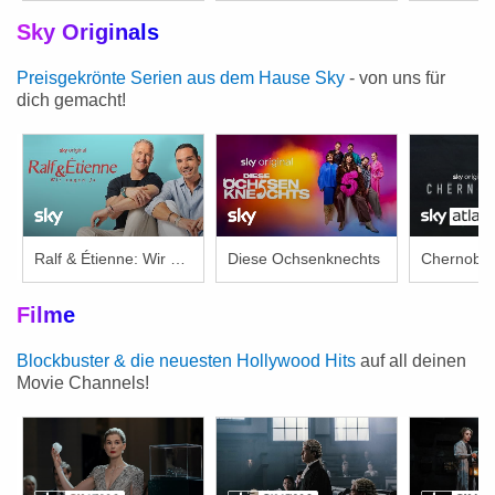
Sky Originals
Preisgekrönte Serien aus dem Hause Sky
- von uns für
dich gemacht!
Ralf & Étienne: Wir sagen Ja
Diese Ochsenknechts
Chernobyl
Filme
Blockbuster & die neuesten Hollywood Hits
auf all deinen
Movie Channels!