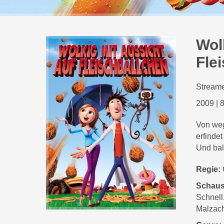
Wol
Fle
Streame
2009
|
8
Von weg
erfinde
Und bal
Regie:
Schaus
Schnell
Malzach