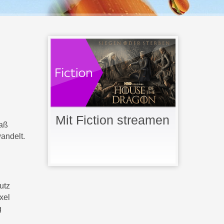
Mit Fiction streamen
paß
wandelt.
utz
xel
g