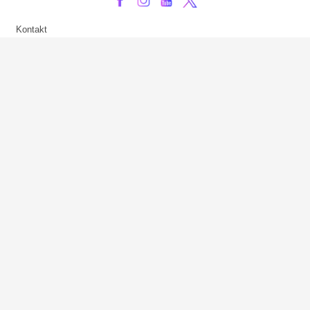
Kontakt
Impressum
Privatsphäre-Einstellungen
Bezahlarten
Copyright
Jugendschutz
Datenschutz & Cookies
AGB
Verhaltenskodex Lobbying
Barrierefreiheit
Sky.at