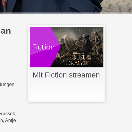
man
Mit Fiction streamen
ndungen
 Russek,
n, Antje
l