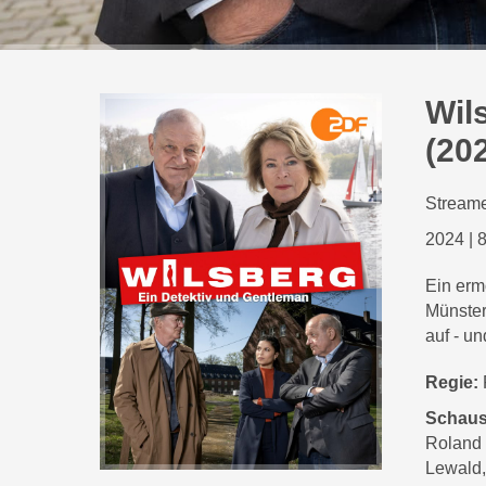
Wil
(20
Streame
2024
|
8
Ein erm
Münster
auf - un
Regie:
Schaus
Roland 
Lewald, 