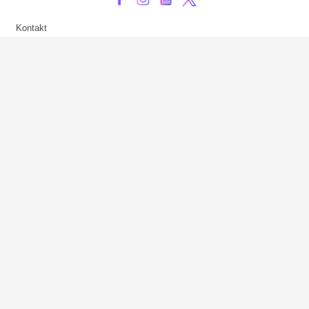
Kontakt
Impressum
Privatsphäre-Einstellungen
Bezahlarten
Copyright
Jugendschutz
Datenschutz & Cookies
AGB
Verhaltenskodex Lobbying
Barrierefreiheit
Sky.at