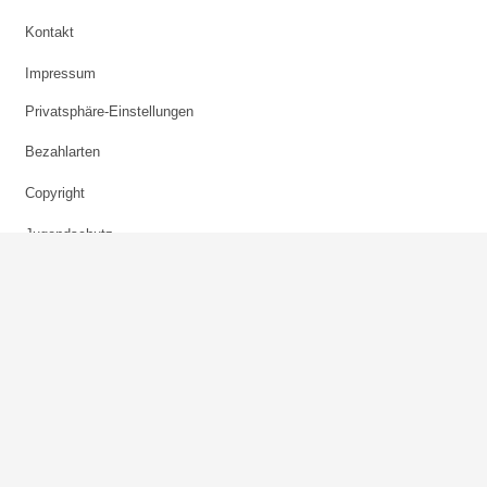
Kontakt
Impressum
Privatsphäre-Einstellungen
Bezahlarten
Copyright
Jugendschutz
Datenschutz & Cookies
AGB
Verhaltenskodex Lobbying
Barrierefreiheit
Sky.at
skysportaustria.at