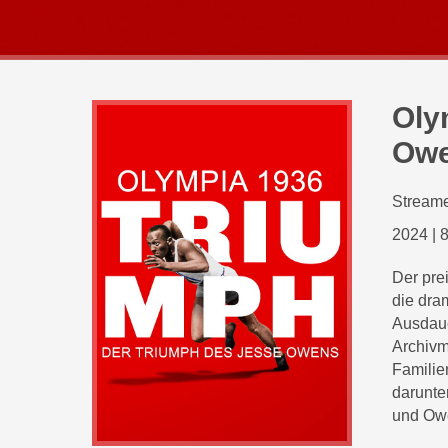
Oly
Owe
Streame
2024
|
8
Der pre
die dra
Ausdaue
Archivm
Familie
darunte
und Owe