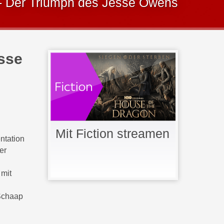
- Der Triumph des Jesse Owens
sse
Mit Fiction streamen
ntation
er
 mit
 Schaap