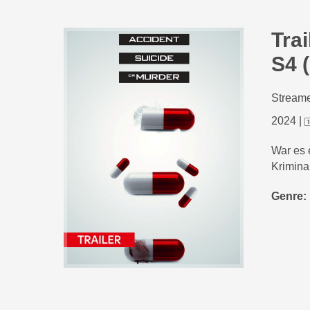
Tra
S4 
Streame
2024
|
War es 
Krimina
Genre: