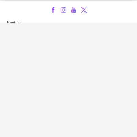
Kontakt
Impressum
Privatsphäre-Einstellungen
Bezahlarten
Copyright
Jugendschutz
Datenschutz & Cookies
AGB
Verhaltenskodex Lobbying
Barrierefreiheit