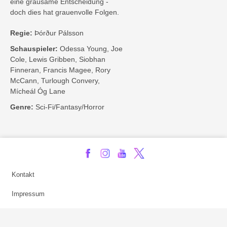
eine grausame Entscheidung -
doch dies hat grauenvolle Folgen.
Regie:
Þórður Pálsson
Schauspieler:
Odessa Young, Joe
Cole, Lewis Gribben, Siobhan
Finneran, Francis Magee, Rory
McCann, Turlough Convery,
Mícheál Óg Lane
Genre:
Sci-Fi/Fantasy/Horror
Kontakt
Impressum
Privatsphäre-Einstellungen