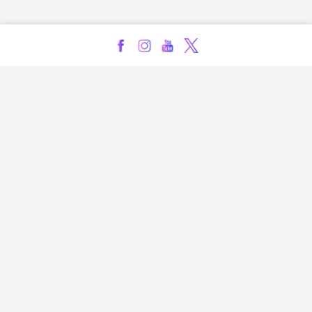
Kontakt
Impressum
Privatsphäre-Einstellungen
Bezahlarten
Copyright
Jugendschutz
Datenschutz & Cookies
AGB
Verhaltenskodex Lobbying
Barrierefreiheit