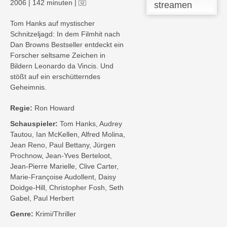
2006
|
142 minuten
|
streamen
Tom Hanks auf mystischer
Schnitzeljagd: In dem Filmhit nach
Dan Browns Bestseller entdeckt ein
Forscher seltsame Zeichen in
Bildern Leonardo da Vincis. Und
stößt auf ein erschütterndes
Geheimnis.
Regie:
Ron Howard
Schauspieler:
Tom Hanks, Audrey
Tautou, Ian McKellen, Alfred Molina,
Jean Reno, Paul Bettany, Jürgen
Prochnow, Jean-Yves Berteloot,
Jean-Pierre Marielle, Clive Carter,
Marie-Françoise Audollent, Daisy
Doidge-Hill, Christopher Fosh, Seth
Gabel, Paul Herbert
Genre:
Krimi/Thriller