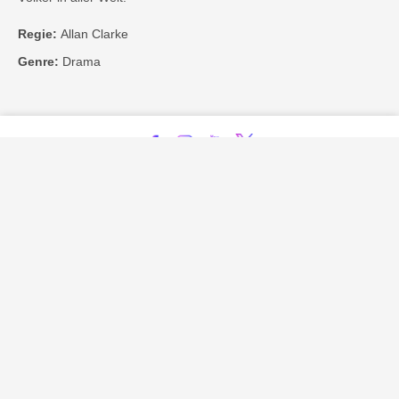
Regie:
Allan Clarke
Genre:
Drama
Kontakt
Impressum
Privatsphäre-Einstellungen
Bezahlarten
Copyright
Jugendschutz
Datenschutz & Cookies