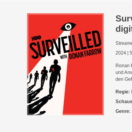
Surv
digi
Streame
2024
|
5
Ronan F
und Anw
den Gef
Regie:
Schaus
Genre: