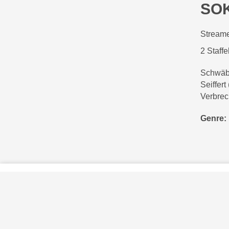
SOK
Streame
2 Staffe
Schwäbi
Seiffert
Verbrec
Genre:
Privatsphäre-Einstellungen
Kontakt
Impressum
Verhaltenskodex Lobbying
Barrierefreiheit
Sky.at
Sky und die S