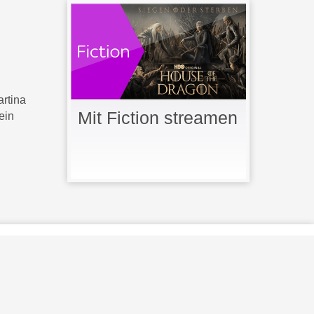
rtina
Mit Fiction streamen
kein
 Lizenz g
e
n
u
tzt
.