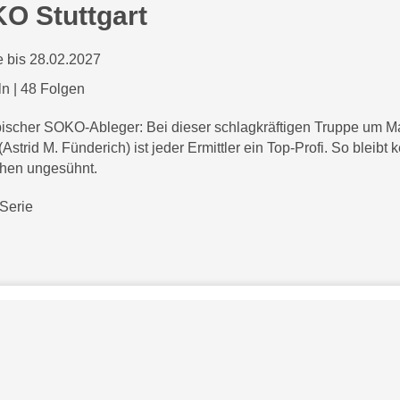
O Stuttgart
 bis 28.02.2027
ln
|
48 Folgen
scher SOKO-Ableger: Bei dieser schlagkräftigen Truppe um Ma
 (Astrid M. Fünderich) ist jeder Ermittler ein Top-Profi. So bleibt 
hen ungesühnt.
Serie
Bezahlarten
Copyright
Jugendschutz
Datenschutz & Cookies
AGB
skysportaustria.at
Karriere
ky Marken sind Marken von Sky International AG und w
e
rden in