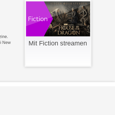
zine.
Mit Fiction streamen
ei New
 Lizenz g
e
n
u
tzt
.