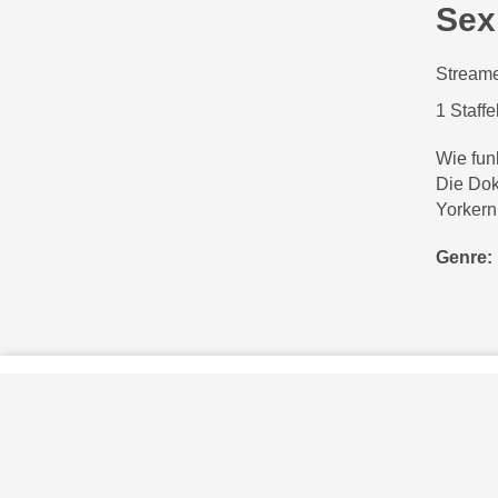
Sex
Streame
1 Staffe
Wie fun
Die Dok
Yorkern
Genre:
Privatsphäre-Einstellungen
Kontakt
Impressum
Verhaltenskodex Lobbying
Barrierefreiheit
Sky.at
Sky und die S