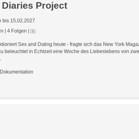
 Diaries Project
 bis 15.02.2027
ln
|
4 Folgen
|
ktioniert Sex and Dating heute - fragte sich das New York Maga
u beleuchtet in Echtzeit eine Woche des Liebeslebens von zw
.
Dokumentation
Bezahlarten
Copyright
Jugendschutz
Datenschutz & Cookies
AGB
skysportaustria.at
Karriere
ky Marken sind Marken von Sky International AG und w
e
rden in