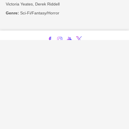
Victoria Yeates, Derek Riddell
Genre:
Sci-Fi/Fantasy/Horror
Kontakt
Impressum
Privatsphäre-Einstellungen
Bezahlarten
Copyright
Jugendschutz
Datenschutz & Cookies
AGB