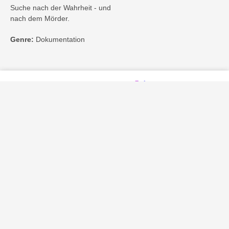
Suche nach der Wahrheit - und
nach dem Mörder.
Genre:
Dokumentation
Kontakt
Impressum
Privatsphäre-Einstellungen
Bezahlarten
Copyright
Jugendschutz
Datenschutz & Cookies