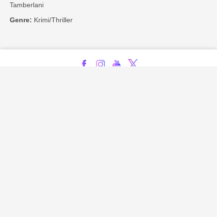
Tamberlani
Genre:
Krimi/Thriller
Kontakt
Impressum
Privatsphäre-Einstellungen
Bezahlarten
Copyright
Jugendschutz
Datenschutz & Cookies
AGB