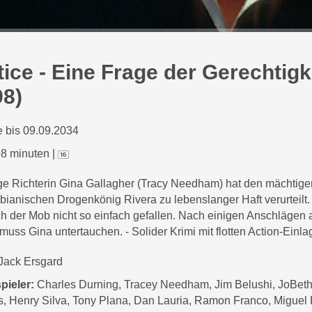
tice - Eine Frage der Gerechtigk
98)
 bis 09.09.2034
8 minuten
|
ge Richterin Gina Gallagher (Tracy Needham) hat den mächtige
ianischen Drogenkönig Rivera zu lebenslanger Haft verurteilt
ich der Mob nicht so einfach gefallen. Nach einigen Anschlägen 
 muss Gina untertauchen. - Solider Krimi mit flotten Action-Einla
Jack Ersgard
pieler:
Charles Durning, Tracey Needham, Jim Belushi, JoBet
s, Henry Silva, Tony Plana, Dan Lauria, Ramon Franco, Miguel 