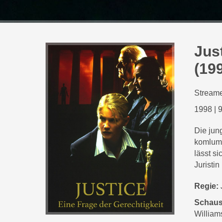
Jus
(19
Streame
1998
|
9
Die jun
komlumb
lässt s
Juristin
Regie:
Schaus
William