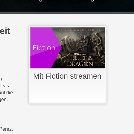
eit
Mit Fiction streamen
n
. Das
auf die
gen.
h
Perez,