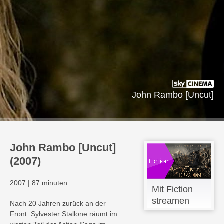
John Rambo [Uncut]
John Rambo [Uncut]
(2007)
2007
|
87 minuten
Mit Fiction
streamen
Nach 20 Jahren zurück an der
Front: Sylvester Stallone räumt im