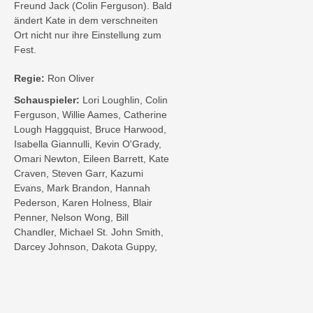
Freund Jack (Colin Ferguson). Bald
ändert Kate in dem verschneiten
Ort nicht nur ihre Einstellung zum
Fest.
Regie:
Ron Oliver
Schauspieler:
Lori Loughlin, Colin
Ferguson, Willie Aames, Catherine
Lough Haggquist, Bruce Harwood,
Isabella Giannulli, Kevin O'Grady,
Omari Newton, Eileen Barrett, Kate
Craven, Steven Garr, Kazumi
Evans, Mark Brandon, Hannah
Pederson, Karen Holness, Blair
Penner, Nelson Wong, Bill
Chandler, Michael St. John Smith,
Darcey Johnson, Dakota Guppy,
Gary Sekhon
Genre:
Romanze