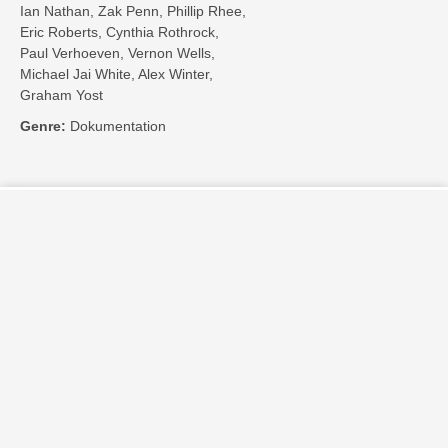
Ian Nathan, Zak Penn, Phillip Rhee,
Eric Roberts, Cynthia Rothrock,
Paul Verhoeven, Vernon Wells,
Michael Jai White, Alex Winter,
Graham Yost
Genre:
Dokumentation
Kontakt
Impressum
Privatsphäre-Einstellungen
Bezahlarten
Copyright
Jugendschutz