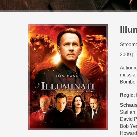
Illu
Streame
2009
|
1
Actionr
muss al
Bombena
Regie:
Schaus
Stellan
David P
Bob Yer
Howard