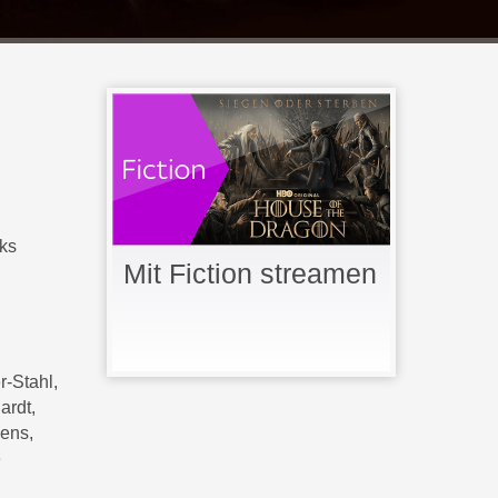
nks
Mit Fiction streamen
-Stahl,
ardt,
wens,
e