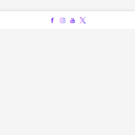
Kontakt
Impressum
Privatsphäre-Einstellungen
Bezahlarten
Copyright
Jugendschutz
Datenschutz & Cookies
AGB
Verhaltenskodex Lobbying