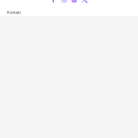
Kontakt
Impressum
Privatsphäre-Einstellungen
Bezahlarten
Copyright
Jugendschutz
Datenschutz & Cookies
AGB
Verhaltenskodex Lobbying
Barrierefreiheit
Sky.at