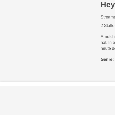
Hey
Streame
2 Staffe
Arnold 
hat. In 
heute d
Genre:
Privatsphäre-Einstellungen
Kontakt
Impressum
Verhaltenskodex Lobbying
Barrierefreiheit
Sky.at
Sky und die S