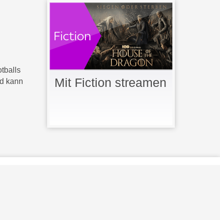
tballs
Mit Fiction streamen
ld kann
 Lizenz g
e
n
u
tzt
.