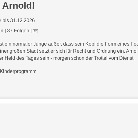
 Arnold!
 bis 31.12.2026
ln
|
37 Folgen
|
ist ein normaler Junge außer, dass sein Kopf die Form eines Foo
einer großen Stadt setzt er sich für Recht und Ordnung ein. Arno
er Held des Tages sein - morgen schon der Trottel vom Dienst.
Kinderprogramm
Bezahlarten
Copyright
Jugendschutz
Datenschutz & Cookies
AGB
skysportaustria.at
Karriere
ky Marken sind Marken von Sky International AG und w
e
rden in