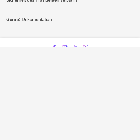
Sicherheit des Präsidenten selbst in
...
Genre:
Dokumentation
Kontakt
Impressum
Privatsphäre-Einstellungen
Bezahlarten
Copyright
Jugendschutz
Datenschutz & Cookies