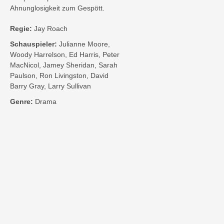
Ahnunglosigkeit zum Gespött.
Regie:
Jay Roach
Schauspieler:
Julianne Moore,
Woody Harrelson, Ed Harris, Peter
MacNicol, Jamey Sheridan, Sarah
Paulson, Ron Livingston, David
Barry Gray, Larry Sullivan
Genre:
Drama
Kontakt
Impressum
Privatsphäre-Einstellungen
Bezahlarten