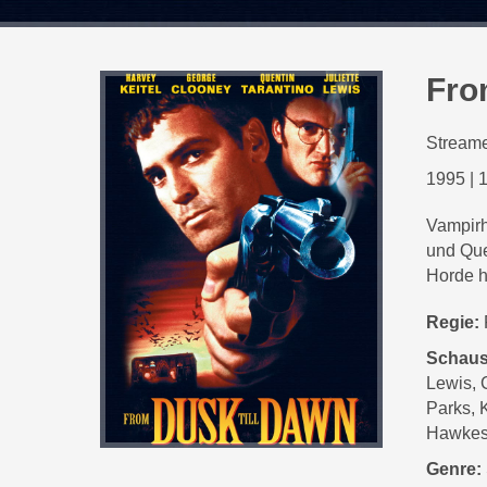
Fro
Streame
1995
|
1
Vampirh
und Que
Horde h
Regie:
Schaus
Lewis, 
Parks, 
Hawke
Genre: