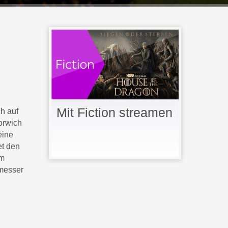
Mit Fiction streamen
h auf
Norwich
eine
et den
om
emesser