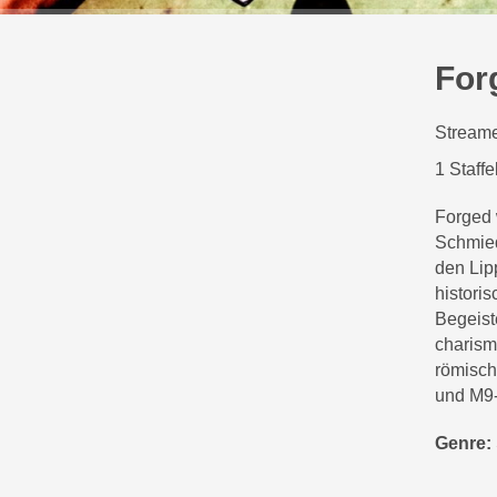
For
Streame
1 Staffe
Forged 
Schmied
den Lip
historis
Begeist
charism
römisch
und M9
Genre: