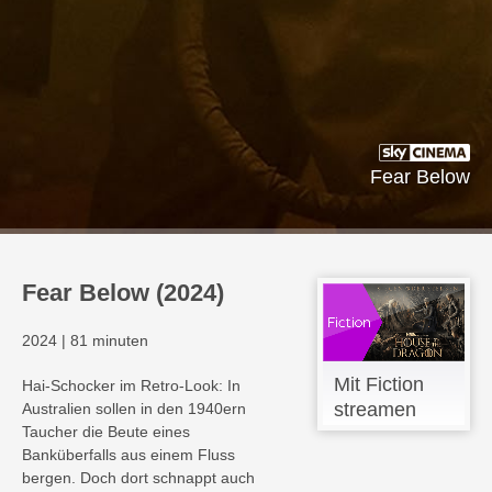
Fear Below
Fear Below (2024)
2024
|
81 minuten
Mit Fiction
Hai-Schocker im Retro-Look: In
streamen
Australien sollen in den 1940ern
Taucher die Beute eines
Banküberfalls aus einem Fluss
bergen. Doch dort schnappt auch