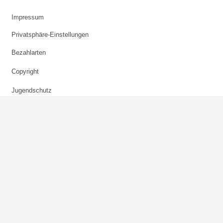
Impressum
Privatsphäre-Einstellungen
Bezahlarten
Copyright
Jugendschutz
Datenschutz & Cookies
AGB
Verhaltenskodex Lobbying
Barrierefreiheit
Sky.at
skysportaustria.at