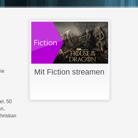
Mit Fiction streamen
ie
el, 50
an,
hristian