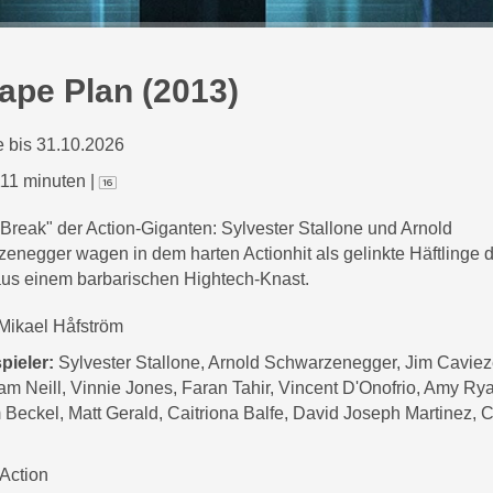
ape Plan (2013)
 bis 31.10.2026
11 minuten
|
 Break" der Action-Giganten: Sylvester Stallone und Arnold
enegger wagen in dem harten Actionhit als gelinkte Häftlinge d
aus einem barbarischen Hightech-Knast.
Mikael Håfström
pieler:
Sylvester Stallone, Arnold Schwarzenegger, Jim Caviez
am Neill, Vinnie Jones, Faran Tahir, Vincent D'Onofrio, Amy Ry
Beckel, Matt Gerald, Caitriona Balfe, David Joseph Martinez, C
Action