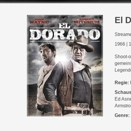
El 
Streame
1966
|
1
Shoot-o
gemeins
Legend
Regie:
Schaus
Ed Asne
Armstro
Genre: