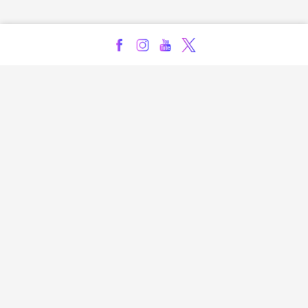
Kontakt
Impressum
Privatsphäre-Einstellungen
Bezahlarten
Copyright
Jugendschutz
Datenschutz & Cookies
AGB
Verhaltenskodex Lobbying
Barrierefreiheit