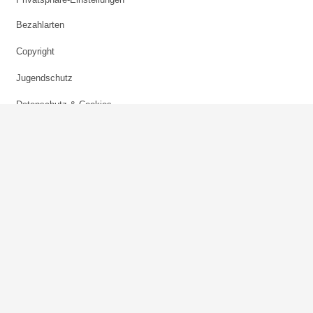
Bezahlarten
Copyright
Jugendschutz
Datenschutz & Cookies
AGB
Verhaltenskodex Lobbying
Barrierefreiheit
Sky.at
skysportaustria.at
Karriere