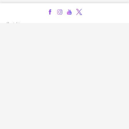
Kontakt
Impressum
Privatsphäre-Einstellungen
Bezahlarten
Copyright
Jugendschutz
Datenschutz & Cookies
AGB
Verhaltenskodex Lobbying
Barrierefreiheit