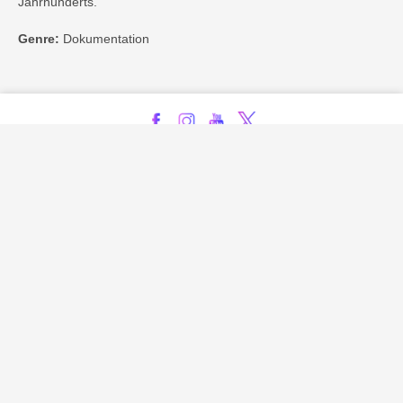
Jahrhunderts.
Genre:
Dokumentation
Kontakt
Impressum
Privatsphäre-Einstellungen
Bezahlarten
Copyright
Jugendschutz
Datenschutz & Cookies
AGB