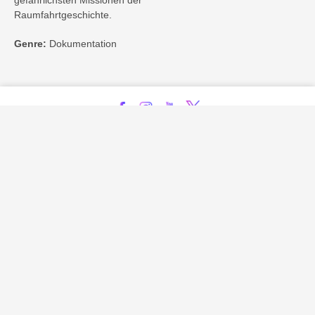
gefährlichsten Missionen der
Raumfahrtgeschichte.
Genre:
Dokumentation
Kontakt
Impressum
Privatsphäre-Einstellungen
Bezahlarten
Copyright
Jugendschutz
Datenschutz & Cookies