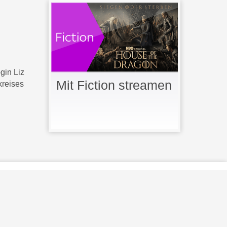
gin Liz
Mit Fiction streamen
kreises
 Lizenz g
e
n
u
tzt
.