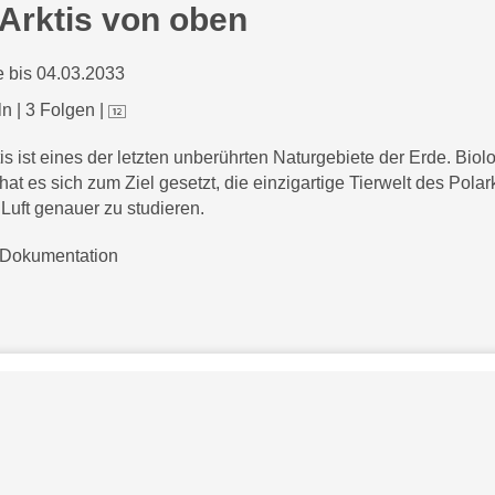
 Arktis von oben
 bis 04.03.2033
ln
|
3 Folgen
|
is ist eines der letzten unberührten Naturgebiete der Erde. Biolo
at es sich zum Ziel gesetzt, die einzigartige Tierwelt des Polar
 Luft genauer zu studieren.
Dokumentation
Bezahlarten
Copyright
Jugendschutz
Datenschutz & Cookies
AGB
skysportaustria.at
Karriere
ky Marken sind Marken von Sky International AG und w
e
rden in