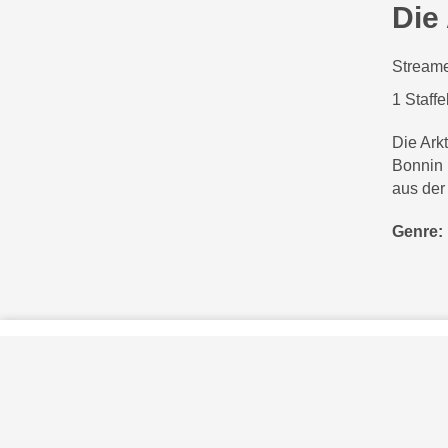
Die
Streame
1 Staffe
Die Arkt
Bonnin h
aus der
Genre:
Privatsphäre-Einstellungen
Kontakt
Impressum
Verhaltenskodex Lobbying
Barrierefreiheit
Sky.at
Sky und die S