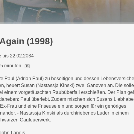
 Again (1998)
 bis 22.02.2034
5 minuten
|
e Paul (Adrian Paul) zu beseitigen und dessen Lebensversich
en, heuert Susan (Nastassja Kinski) zwei Ganoven an. Die soll
i einem vorgetäuschten Raubüberfall erschießen. Der Plan ge
daneben: Paul überlebt. Zudem mischen sich Susans Liebhaber
Ex-Frau und eine Friseuse ein und sorgen für ein gehöriges
nander. - Nastassja Kinski als durchtriebenes Luder in einem
chwarzen Gagfeuerwerk.
John Landis