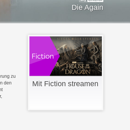
Die Again
erung zu
Mit Fiction streamen
en den
ht
,