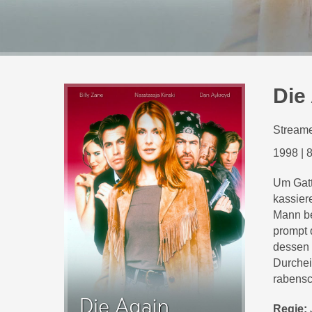
Die
Streame
1998
|
8
Um Gatt
kassier
Mann be
prompt 
dessen 
Durchei
rabens
Regie: