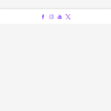
Kontakt
Impressum
Privatsphäre-Einstellungen
Bezahlarten
Copyright
Jugendschutz
Datenschutz & Cookies
AGB
Verhaltenskodex Lobbying