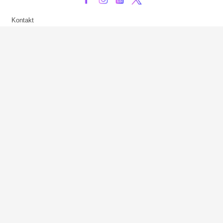
Kontakt
Impressum
Privatsphäre-Einstellungen
Bezahlarten
Copyright
Jugendschutz
Datenschutz & Cookies
AGB
Verhaltenskodex Lobbying
Barrierefreiheit
Sky.at